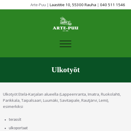
Arte-Puu |
Laastitie 10, 55300 Rauha
|
040 511 1546
Avaa/sulje
valikko
Ulkotyöt
Ulkotyöt Etelä-Karjalan alueella
(Lappeenranta, Imatra, Ruokolahti,
Parikkala, Taipalsaari, Luumäki, Savitaipale, Rautjärvi, Lemi)
,
esimerkiksi
terassit
ulkoportaat